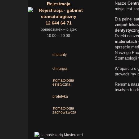
Nasze
Centr
Rejestracja
misją jest z
Dla pełnej s
12 644 64 71
zespół leka
poniedziałek – piątek
dentystyczn
10:00 – 20:00
Dzięki nasze
materiałach
sprzęcie med
Naszego Pacj
implanty
Stomatologii
W oparciu o 
chirurgia
prowadzimy p
stomatologia
Renoma nas
estetyczna
trwałym fund
protetyka
stomatologia
zachowawcza